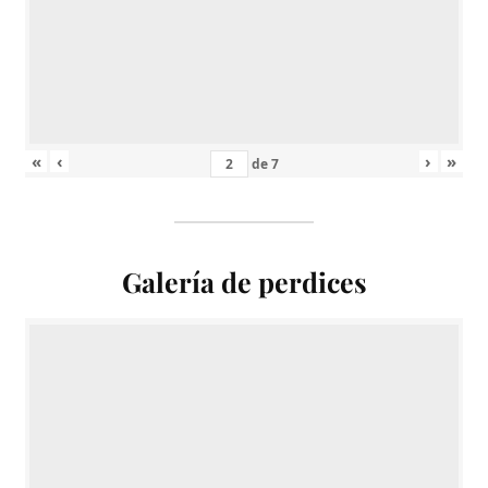
«
‹
›
»
de
7
Galería de perdices