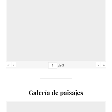
«
‹
›
»
de
3
Galería de paisajes