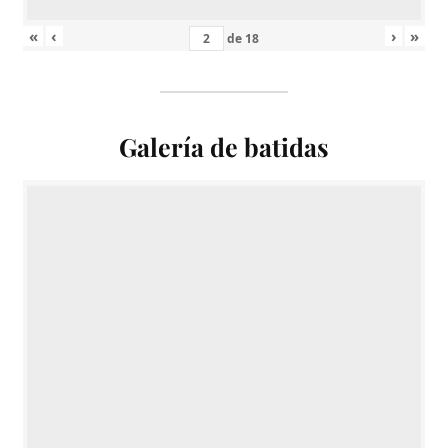
«
‹
›
»
de
18
Galería de batidas