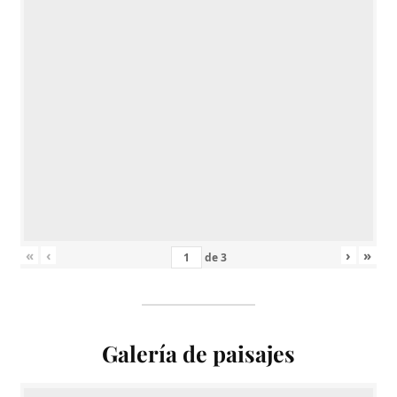
«
‹
›
»
de
3
Galería de paisajes