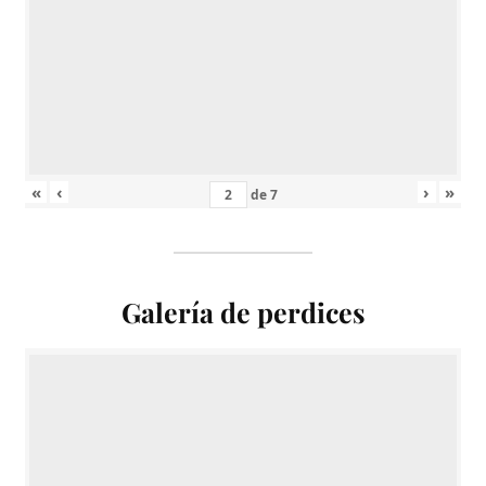
«
‹
›
»
de
7
Galería de perdices