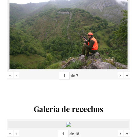
«
‹
›
»
de
7
Galería de recechos
«
‹
›
»
de
18